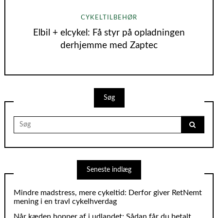
CYKELTILBEHØR
Elbil + elcykel: Få styr på opladningen
derhjemme med Zaptec
Søg
Search
for:
Seneste indlæg
Mindre madstress, mere cykeltid: Derfor giver RetNemt
mening i en travl cykelhverdag
Når kæden hopper af i udlandet: Sådan får du betalt