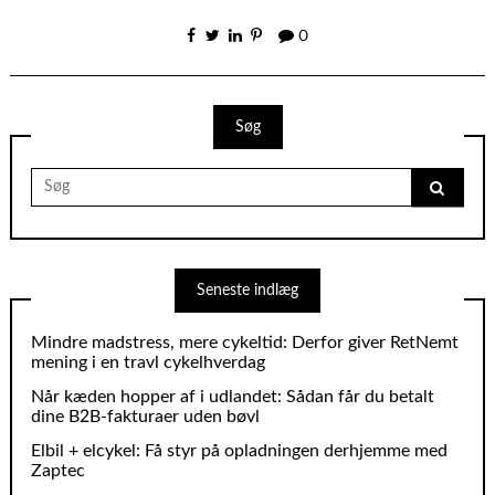
0
Søg
Search
for:
Seneste indlæg
Mindre madstress, mere cykeltid: Derfor giver RetNemt
mening i en travl cykelhverdag
Når kæden hopper af i udlandet: Sådan får du betalt
dine B2B‑fakturaer uden bøvl
Elbil + elcykel: Få styr på opladningen derhjemme med
Zaptec