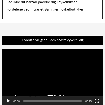
Lad ikke dit hårtab påvirke dig i cykelbiksen
Fordelene ved intranetløsninger i cykelbutikker
Hvordan vælger du den bedste cykel til dig
Videoafspiller
00:00
06:25