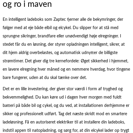
og ro i maven
En intelligent ladeboks som Zaptec fjerner alle de bekymringer, der
følger med at eje både elbil og elcykel. Du slipper for at stå med
sprungne sikringer, brandfare eller unødvendigt høje elregninger. I
stedet får du en løsning, der styrer opladningen intelligent, sikrer, at
dit hjem aldrig overbelastes, og automatisk udnytter de billigste
strømtimer. Det giver dig tre kernefordele: Øget sikkerhed i hjemmet,
en lavere elregning hver måned og en nemmere hverdag, hvor tingene
bare fungerer, uden at du skal tænke over det.
Det er en lille investering, der giver stor værdi i form af tryghed og
bekvemmelighed. Du kan køre ud i dagen hver morgen med fuldt
batteri på både bil og cykel, og du ved, at installationen derhjemme er
sikker og professionelt udført. Tag det næste skridt mod en smartere
ladeløsning. Få en autoriseret elektriker til at installere din ladeboks,
indstil appen til natopladning, og sørg for, at din elcykel lader op trygt