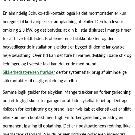
En almindelig Schuko-stikkontakt, også kaldet mormorlader, er kun
beregnet til kortvarig eller nødopladning af elbiler. Den kan levere
omkring 2,3 kW, og det betyder, at din bil står tilsluttet i mange timer
for at blive fuldt ladet. Problemet er, at stikkontakten og den
bagvedliggende installation sjældent er bygget til denne langvarige,
høje belastning. Over tid kan det føre til varmeudvikling i både stik og
ledninger, og i værste fald kan det ende med brand.
Sikkerhedsstyrelsen fraråder
derfor systematisk brug af almindelige
stikkontakter til daglig opladning af elbiler.
Samme logik gælder for elcyklen. Mange trækker en forlængerledning
ud i et fugtigt skur eller garage for at lade cykelbatteriet op. Det øger
risikoen for kortslutning og brand, især hvis kablet eller stikket er slidt
eller kommer i kontakt med fugt. En forlængerledning er aldrig en
permanent løsning til opladning. Det er nødsituationens redning, ikke
hverdagens standard. Når du bruger originale opladeren indendørs