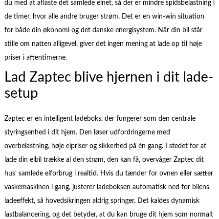
du med at aflaste det samlede elnet, så der er mindre spidsbelastning i
de timer, hvor alle andre bruger strøm. Det er en win-win situation
for både din økonomi og det danske energisystem. Når din bil står
stille om natten alligevel, giver det ingen mening at lade op til høje
priser i aftentimerne.
Lad Zaptec blive hjernen i dit lade-
setup
Zaptec er en intelligent ladeboks, der fungerer som den centrale
styringsenhed i dit hjem. Den løser udfordringerne med
overbelastning, høje elpriser og sikkerhed på én gang. I stedet for at
lade din elbil trække al den strøm, den kan få, overvåger Zaptec dit
hus’ samlede elforbrug i realtid. Hvis du tænder for ovnen eller sætter
vaskemaskinen i gang, justerer ladeboksen automatisk ned for bilens
ladeeffekt, så hovedsikringen aldrig springer. Det kaldes dynamisk
lastbalancering, og det betyder, at du kan bruge dit hjem som normalt