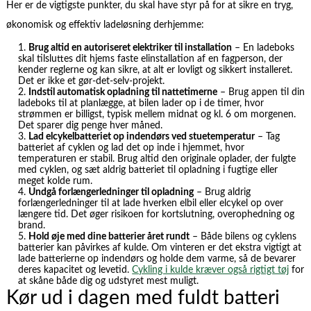
Her er de vigtigste punkter, du skal have styr på for at sikre en tryg,
økonomisk og effektiv ladeløsning derhjemme:
Brug altid en autoriseret elektriker til installation
– En ladeboks
skal tilsluttes dit hjems faste elinstallation af en fagperson, der
kender reglerne og kan sikre, at alt er lovligt og sikkert installeret.
Det er ikke et gør-det-selv-projekt.
Indstil automatisk opladning til nattetimerne
– Brug appen til din
ladeboks til at planlægge, at bilen lader op i de timer, hvor
strømmen er billigst, typisk mellem midnat og kl. 6 om morgenen.
Det sparer dig penge hver måned.
Lad elcykelbatteriet op indendørs ved stuetemperatur
– Tag
batteriet af cyklen og lad det op inde i hjemmet, hvor
temperaturen er stabil. Brug altid den originale oplader, der fulgte
med cyklen, og sæt aldrig batteriet til opladning i fugtige eller
meget kolde rum.
Undgå forlængerledninger til opladning
– Brug aldrig
forlængerledninger til at lade hverken elbil eller elcykel op over
længere tid. Det øger risikoen for kortslutning, overophedning og
brand.
Hold øje med dine batterier året rundt
– Både bilens og cyklens
batterier kan påvirkes af kulde. Om vinteren er det ekstra vigtigt at
lade batterierne op indendørs og holde dem varme, så de bevarer
deres kapacitet og levetid.
Cykling i kulde kræver også rigtigt tøj
for
at skåne både dig og udstyret mest muligt.
Kør ud i dagen med fuldt batteri