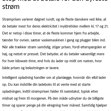
strøm
Strømprisen varierer døgnet rundt, og de fleste danskere ved ikke, at
de betaler mest for deres elektricitet i myldretiden mellem kl. 17 og 21.
Det er netop i disse timer, at de fleste kommer hjem fra arbejde,
tænder for ovnen, sætter vaskemaskinen i gang og plugger bilen ind.
Når alle trækker strøm samtidig, stiger prisen, fordi efterspørgslen er
høj, og nettet er presset. Det betyder, at du betaler væsentligt mere
for hver kilowatt-time, end hvis du lader op midt om natten, hvor
både prisen og belastningen er lavere.
Intelligent opladning handler om at planlægge, hvornår din elbil lader
op. Du kan indstille din ladeboks til at vente med at starte
opladningen, indtil strømprisen falder til nattetakst, typisk efter
midnat og frem til morgenen. På den måde udnytter du de billigste
timer og sparer penge på din elregning hver måned. Samtidig hjælper