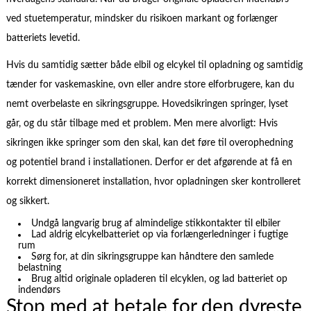
ved stuetemperatur, mindsker du risikoen markant og forlænger
batteriets levetid.
Hvis du samtidig sætter både elbil og elcykel til opladning og samtidig
tænder for vaskemaskine, ovn eller andre store elforbrugere, kan du
nemt overbelaste en sikringsgruppe. Hovedsikringen springer, lyset
går, og du står tilbage med et problem. Men mere alvorligt: Hvis
sikringen ikke springer som den skal, kan det føre til overophedning
og potentiel brand i installationen. Derfor er det afgørende at få en
korrekt dimensioneret installation, hvor opladningen sker kontrolleret
og sikkert.
Undgå langvarig brug af almindelige stikkontakter til elbiler
Lad aldrig elcykelbatteriet op via forlængerledninger i fugtige
rum
Sørg for, at din sikringsgruppe kan håndtere den samlede
belastning
Brug altid originale opladeren til elcyklen, og lad batteriet op
indendørs
Stop med at betale for den dyreste