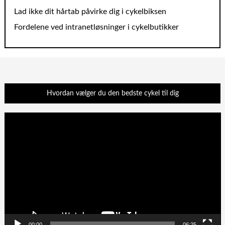
Lad ikke dit hårtab påvirke dig i cykelbiksen
Fordelene ved intranetløsninger i cykelbutikker
Hvordan vælger du den bedste cykel til dig
Videoafspiller
00:00
06:25