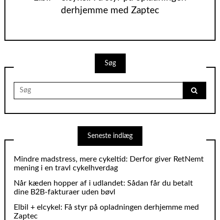
derhjemme med Zaptec
Søg
Search
for:
Seneste indlæg
Mindre madstress, mere cykeltid: Derfor giver RetNemt
mening i en travl cykelhverdag
Når kæden hopper af i udlandet: Sådan får du betalt
dine B2B‑fakturaer uden bøvl
Elbil + elcykel: Få styr på opladningen derhjemme med
Zaptec