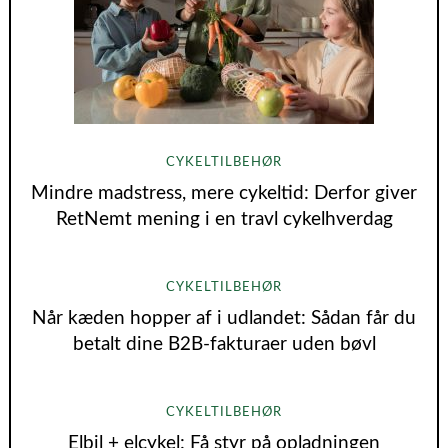
CYKELTILBEHØR
Mindre madstress, mere cykeltid: Derfor giver
RetNemt mening i en travl cykelhverdag
CYKELTILBEHØR
Når kæden hopper af i udlandet: Sådan får du
betalt dine B2B‑fakturaer uden bøvl
CYKELTILBEHØR
Elbil + elcykel: Få styr på opladningen