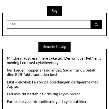
Søg
Search
for:
Seneste indlæg
Mindre madstress, mere cykeltid: Derfor giver RetNemt
mening i en travl cykelhverdag
Når kæden hopper af i udlandet: Sådan får du betalt
dine B2B‑fakturaer uden bøvl
Elbil + elcykel: Få styr på opladningen derhjemme med
Zaptec
Lad ikke dit hårtab påvirke dig i cykelbiksen
Fordelene ved intranetløsninger i cykelbutikker