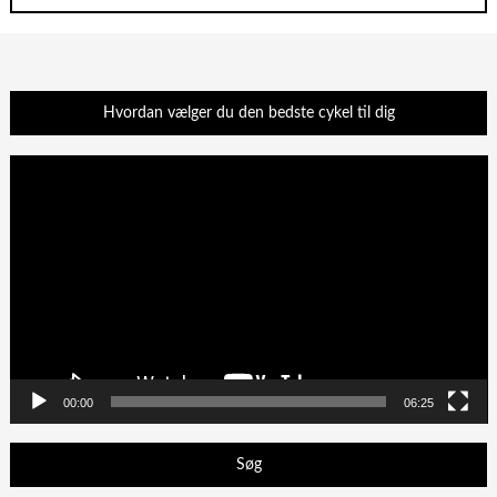
Hvordan vælger du den bedste cykel til dig
Videoafspiller
00:00
06:25
Søg