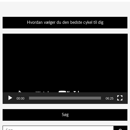
Hvordan vælger du den bedste cykel til dig
Videoafspiller
00:00
06:25
Søg
Search