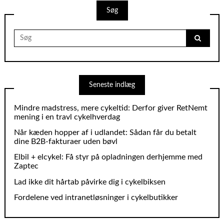
Søg
Search
for:
Seneste indlæg
Mindre madstress, mere cykeltid: Derfor giver RetNemt
mening i en travl cykelhverdag
Når kæden hopper af i udlandet: Sådan får du betalt
dine B2B‑fakturaer uden bøvl
Elbil + elcykel: Få styr på opladningen derhjemme med
Zaptec
Lad ikke dit hårtab påvirke dig i cykelbiksen
Fordelene ved intranetløsninger i cykelbutikker