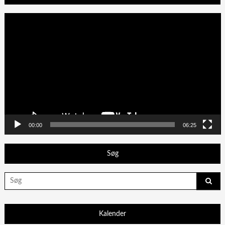
Videoafspiller
00:00
06:25
Søg
Search
for:
Kalender