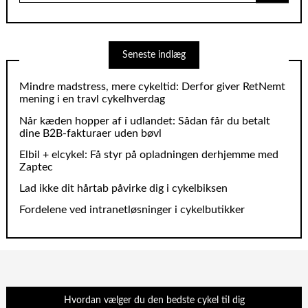
Seneste indlæg
Mindre madstress, mere cykeltid: Derfor giver RetNemt
mening i en travl cykelhverdag
Når kæden hopper af i udlandet: Sådan får du betalt
dine B2B‑fakturaer uden bøvl
Elbil + elcykel: Få styr på opladningen derhjemme med
Zaptec
Lad ikke dit hårtab påvirke dig i cykelbiksen
Fordelene ved intranetløsninger i cykelbutikker
Hvordan vælger du den bedste cykel til dig