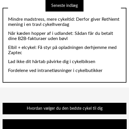
Seneste indlæg
Mindre madstress, mere cykeltid: Derfor giver RetNemt
mening i en travl cykelhverdag
Når kæden hopper af i udlandet: Sådan får du betalt
dine B2B‑fakturaer uden bøvl
Elbil + elcykel: Få styr på opladningen derhjemme med
Zaptec
Lad ikke dit hårtab påvirke dig i cykelbiksen
Fordelene ved intranetløsninger i cykelbutikker
Hvordan vælger du den bedste cykel til dig
Videoafspiller