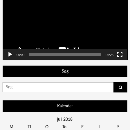
00:00
06:25
Søg
Search
for:
Kalender
juli 2018
M
Ti
O
To
F
L
S