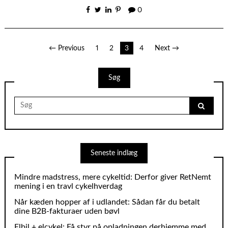
0
Indlægsinddeling
← Previous
1
2
3
4
Next →
Søg
Search
for:
Seneste indlæg
Mindre madstress, mere cykeltid: Derfor giver RetNemt
mening i en travl cykelhverdag
Når kæden hopper af i udlandet: Sådan får du betalt
dine B2B‑fakturaer uden bøvl
Elbil + elcykel: Få styr på opladningen derhjemme med