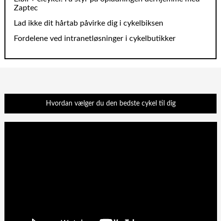
Zaptec
Lad ikke dit hårtab påvirke dig i cykelbiksen
Fordelene ved intranetløsninger i cykelbutikker
Hvordan vælger du den bedste cykel til dig
Videoafspiller